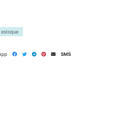
 estoque
App
SMS