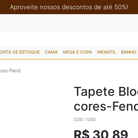
Aproveite nossos descontos de até 50%!
ONTA DE ESTOQUE
CAMA
MESA E COPA
INFANTIL
BANHO
ores-Fend
Tapete Blo
cores-Fen
COD: 1250
R$ 30,89