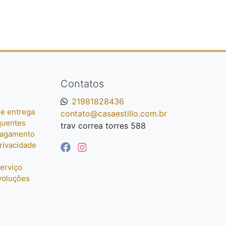
Contatos
21981828436
e entrega
contato@casaestillo.com.br
quentes
trav correa torres 588
pagamento
privacidade
erviço
voluções