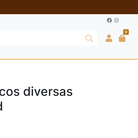
0
cos diversas
d