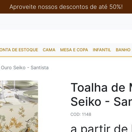
Aproveite nossos descontos de até 50%!
ONTA DE ESTOQUE
CAMA
MESA E COPA
INFANTIL
BANHO
 Ouro Seiko - Santista
Toalha de 
Seiko - San
COD: 1148
a partir de