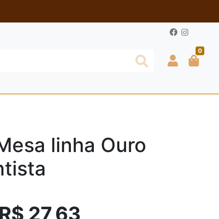
0
Mesa linha Ouro
tista
R$ 27,63