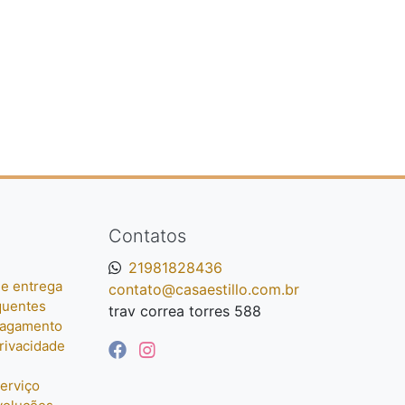
Contatos
21981828436
e entrega
contato@casaestillo.com.br
quentes
trav correa torres 588
pagamento
privacidade
erviço