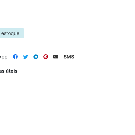
 estoque
App
SMS
as úteis