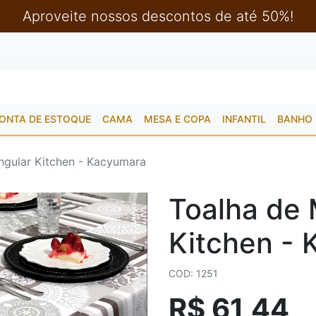
Aproveite nossos descontos de até 50%!
ONTA DE ESTOQUE
CAMA
MESA E COPA
INFANTIL
BANHO
ngular Kitchen - Kacyumara
Toalha de 
Kitchen -
COD: 1251
R$ 61,44