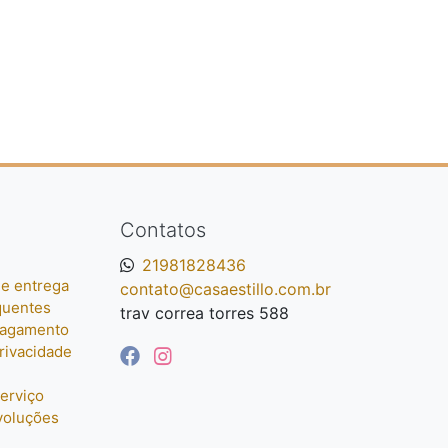
Contatos
21981828436
e entrega
contato@casaestillo.com.br
quentes
trav correa torres 588
pagamento
privacidade
erviço
voluções