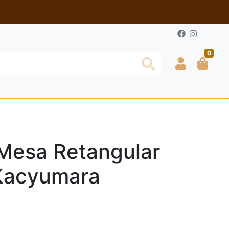
0
Mesa Retangular
 Kacyumara