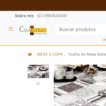
Sobre nós
21981828436
P
MESA e COPA
Toalha de Mesa Reta